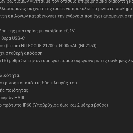
 φωτισμών γίνεται με τον οπίσθιο επιχειρησιακό διακόπτη και
λασσόμενες συχνότητες ώστε να προκαλεί το μέγιστο αίσθημα 
η επιλογών καταδεικνύει την ενέργεια που έχει απομείνει στ
ση της μπαταρίας με ακρίβεια ±0,1V
 θύρα USB-C
 (Li-ion) NITECORE 21700 / 5000mAh (NL2150).
ι σταθερή απόδοση.
) ρυθμίζει την ένταση φωτισμού σύμφωνα με τις συνθήκες λει
λικότητα.
τρωση και από τις δύο πλευρές του.
ής ποιότητας
ραφών HAIII
πρότυπο IP68 (Υποβρύχιος έως και 2 μέτρα βάθος)