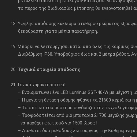
μεταλλικό διακόπτη επιλογών θα αρχίσει να αναβοσβήνει γ
το πέρας της διαδικασίας μέτρησης θα ενεργοποιηθεί α
18. Υψηλής απόδοσης κύκλωμα σταθερού ρεύματος εξασφαλ
ξεκούραστη για τα μάτια παρατήρηση.
19. Μπορεί να λειτουργήσει κάτω από όλες τις καιρικές συ
Διαβάθμιση IP68, Υποβρύχιος έως και 2 μέτρα βάθος, Αν
20.
Τεχνικά στοιχεία απόδοσης
21. Γενικά χαρακτηριστικά
– Ενσωματώνει ένα LED Luminus SST-40-W με μέγιστη ι
– Η μέγιστη ένταση δέσμης φθάνει τα 21600 κεριά και η 
– Το οπτικό του σύστημα συνδυάζει την τεχνολογία ψηφι
– Τροφοδοτείται από μία μπαταρία 21700 μεγάλης χωρητικ
να παρέχει φωτισμό για 1500 ώρες !
– Διαθέτει δύο μεθόδους λειτουργίας την Καθημερινή και