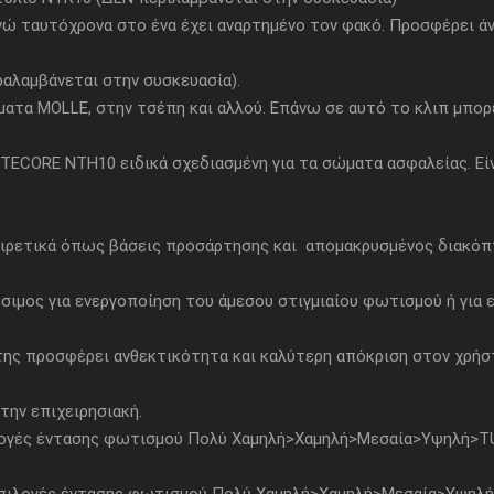
νώ ταυτόχρονα στο ένα έχει αναρτημένο τον φακό. Προσφέρει άν
αλαμβάνεται στην συσκευασία).
τα MOLLE, στην τσέπη και αλλού. Επάνω σε αυτό το κλιπ μπορε
ITECORE NTH10 ειδικά σχεδιασμένη για τα σώματα ασφαλείας. Είν
οαιρετικά όπως βάσεις προσάρτησης και απομακρυσμένος διακόπ
θέσιμος για ενεργοποίηση του άμεσου στιγμιαίου φωτισμού ή για
της προσφέρει ανθεκτικότητα και καλύτερη απόκριση στον χρήστ
 την επιχειρησιακή.
ιλογές έντασης φωτισμού Πολύ Χαμηλή>Χαμηλή>Μεσαία>Υψηλή>TU