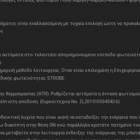
ι επιλογές έντασης φωτισμού Πολύ Χαμηλή>Χαμηλή>Μεσαία>Υψηλ
ματος είναι εναλλασσόμενη με τυχαία επιλογή ώστε να προκαλε
ν.
ι αυτόματα στο τελευταίο απομνημονευμένο επίπεδο φωτεινότ
.
ερινή μέθοδο λειτουργίας. Όταν είναι επιλεγμένη η Επιχειρησια
δικής φωτεινότητας STROBE.
ης θερμοκρασίας (ATR). Ρυθμίζεται αυτόματα η ένταση φωτισμο
λτιστη απόδοση. (Ευρεσιτεχνία No. ZL201510534543.6)
εικτική λυχνία που είναι ικανή να καταδείξει την ενέργεια που 
 διακόπτη στην θέση ON ενώ παράλληλα κρατάτε πατημένο τον
εταβείτε στην λειτουργία ένδειξης της ενέργειας της μπαταρί