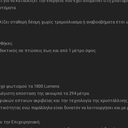
ια να καταδείξει την ενέργεια που έχει απομείνει στη μπαταρία
υτόματα.
ίζει σταθερή δέσμη χωρίς τρεμούλιασμα ή αναβοσβήματα έτσι 
νθήκες.
θεκτικός σε πτώσεις έως και από 1 μέτρο ύψος.
σχύ φωτισμού τα 1800 Lumens
μέγιστη απόσταση της ακουμπά τα 294 μέτρα.
ακών οπτικών ακριβείας και την τεχνολογία της κρυστάλλινης
ότητας ενώ παράλληλα είναι δυνατόν να λειτουργήσει και με μ
 την Επιχειρησιακή.