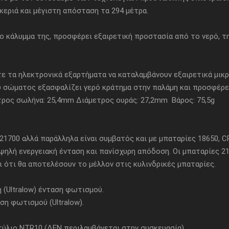
ριά και μέγιστη απόσταση τα 294 μέτρα.
ο κάλυμμα της, προσφέρει εξαιρετική προστασία από το νερό, τ
 τα ηλεκτρονικά εξαρτήματα να καταλαμβάνουν εξαιρετικά μικ
σώματος εξασφαλίζει γερό κράτημα στην παλάμη και προσφέρει
ος σωλήνα: 25,4mm Διάμετρος ουράς: 27,2mm Βάρος: 75,5g
700 αλλά παράλληλα είναι συμβατός και με μπαταρίες 18650, C
υψηλή ενεργειακή ένταση και πανίσχυρη απόδοση. Οι μπαταρίες 
ότι θα αποτελέσουν το μέλλον στις κυλινδρικές μπαταρίες.
λή (Ultralow) ένταση φωτισμού.
η φωτισμού (Ultralow).
κτύλιο NTR10 (ΔΕΝ περιλαμβάνεται στην συσκευασία)