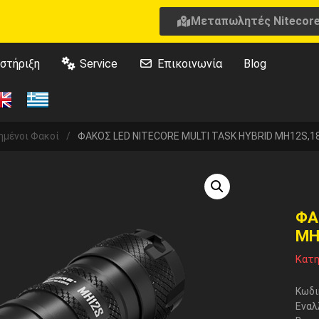
Μεταπωλητές Nitecor
στήριξη
Service
Επικοινωνία
Blog
ημένοι Φακοί
/
ΦΑΚΟΣ LED NITECORE MULTI TASK HYBRID MH12S,1
ΦΑ
MH
Κατη
Κωδι
Εναλ