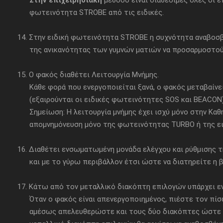
Στην επιχειρησιακή
μέθοδο είναι διαθέσιμες όλες ο
φωτεινότητα STROBE από τις ειδικές.
14. Στην ειδική φωτεινότητα STROBE η συχνότητα αναβοσβή
της ανικανότητας των γυμνών ματιών να προσαρμοστού
15. Ο φακός διαθέτει Λειτουργία Μνήμης.
Κάθε φορά που ενεργοποιείται ξανά, ο φακός μεταβαίνε
(εξαιρούνται οι ειδικές φωτεινότητες SOS και BEACON)
Σημείωση: Η λειτουργία μνήμης έχει ισχύ μόνο στην Καθημ
απομνημόνευση μόνο της φωτεινότητας TURBO ή της ει
16. Διαθέτει ενσωματωμένη μονάδα ελέγχου και ρύθμισης τ
και με το γύρω περιβάλλον έτσι ώστε να διατηρείτε η βέ
17. Κάτω από τον μεταλλικό διακόπτη επιλογών υπάρχει ενδ
Όταν ο φακός είναι απενεργοποιημένος, πιέστε τον πίσω
αμέσως απελευθερώστε και τους δύο διακόπτες ώστε να μ