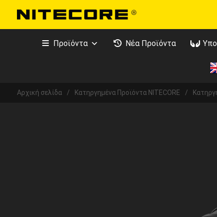
Προϊόντα
Νέα Προϊόντα
Υπο
Αρχική σελίδα
/
Κατηργημένα Προϊόντα NITECORE
/
Κατηργ