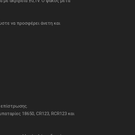
 με ακρίβεια ±0,1V. Ο φακός μετά
ώστε να προσφέρει άνετη και
 επίστρωσης.
παταρίες 18650, CR123, RCR123 και