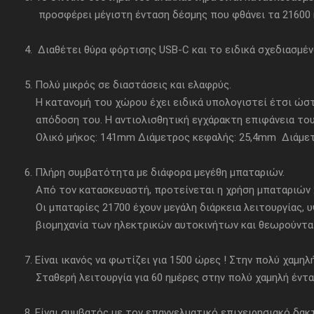
προσφέρει μέγιστη ένταση δέσμης που φθάνει τα 21600 κε
4. Διαθέτει θύρα φόρτισης USB-C και το ειδικά σχεδιασμέν
5. Πολύ μικρός σε διαστάσεις και ελαφρύς.
Η κατανομή του χώρου έχει ειδικά υπολογιστεί έτσι ώστε
απόδοση του. Η αντιολισθητική εγχάρακτη επιφάνεια του 
Ολικό μήκος: 141mm Διάμετρος κεφαλής: 25,4mm Διάμετρ
6. Πλήρη συμβατότητα με διάφορα μεγέθη μπαταριών.
Από τον κατασκευαστή, προτείνεται η χρήση μπαταριών 21
Οι μπαταρίες 21700 έχουν μεγάλη διάρκεια λειτουργίας, 
βιομηχανία των ηλεκτρικών αυτοκινήτων και θεωρούνται 
7. Είναι ικανός να φωτίζει για 1500 ώρες ! Στην πολύ χαμη
Σταθερή λειτουργία για 60 ημέρες στην πολύ χαμηλή έντασ
8. Είναι συμβατός με τον επαγγελματικό επιχειρησιακό δα