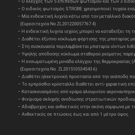
– Ο έλεγχος των 5 επιπέδων φωτισμού και των 3 ειδικών
– Ο ειδικός φωτισμός STROBE χρησιμοποιεί τυχαία εναλ
– Μία ενδεικτική λυχνία κάτω από τον μεταλλικό διακόπτ
(Ευρεσιτεχνία Νο.ZL201220057767.4)
– Η ενδεικτική λυχνία ισχύος μπορεί να καταδείξει τη τά
– Διαθέτει έξυπνο κύκλωμα φόρτισης της μπαταρίας με
– Στη συσκευασία περιλαμβάνεται μπαταρία ιόντων λιθίου
– Υψηλής απόδοσης κύκλωμα σταθερού ρεύματος παρέχε
– Η ενσωματωμένη μονάδα ελέγχου της θερμοκρασίας (ATR
(Ευρεσιτεχνία No. ZL201510534543.6)
– Διαθέτει ηλεκτρονική προστασία από την ανάποδη πο
– Το εμπρόσθιο κρύσταλλο διαθέτει αντί-χαρακτική επίσ
– Κατασκευασμένος από κράμα αλουμινίου αεροναυπηγικ
– Φινίρισμα σκληρής ανοδίωσης στρατιωτικών προδιαγ
– Αδιάβροχος και ανθεκτικός στην σκόνη σύμφωνα με το 
– Ανθεκτικός σε πτώσεις έως και από 1 μέτρο ύψος.