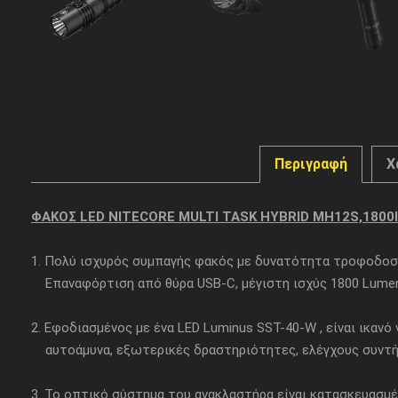
Περιγραφή
Χ
ΦΑΚΟΣ LED NITECORE MULTI TASK HYBRID MH12S,1800
1. Πολύ ισχυρός συμπαγής φακός με δυνατότητα τροφοδοσί
Επαναφόρτιση από θύρα USB-C, μέγιστη ισχύς 1800 Lumen
2. Εφοδιασμένος με ένα LED Luminus SST-40-W , είναι ικαν
αυτοάμυνα, εξωτερικές δραστηριότητες, ελέγχους συντήρ
3. Το οπτικό σύστημα του ανακλαστήρα είναι κατασκευασ