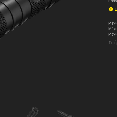
Bran
Ε
Μέγι
Μέγι
Μέγι
Τιμή