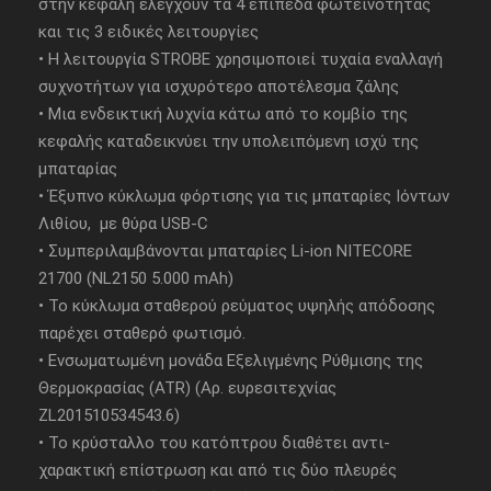
στην κεφαλή ελέγχουν τα 4 επίπεδα φωτεινότητας
και τις 3 ειδικές λειτουργίες
• Η λειτουργία STROBE χρησιμοποιεί τυχαία εναλλαγή
συχνοτήτων για ισχυρότερο αποτέλεσμα ζάλης
• Μια ενδεικτική λυχνία κάτω από το κομβίο της
κεφαλής καταδεικνύει την υπολειπόμενη ισχύ της
μπαταρίας
• Έξυπνο κύκλωμα φόρτισης για τις μπαταρίες Ιόντων
Λιθίου, με θύρα USB-C
• Συμπεριλαμβάνονται μπαταρίες Li-ion NITECORE
21700 (NL2150 5.000 mAh)
• Το κύκλωμα σταθερού ρεύματος υψηλής απόδοσης
παρέχει σταθερό φωτισμό.
• Ενσωματωμένη μονάδα Εξελιγμένης Ρύθμισης της
Θερμοκρασίας (ATR) (Αρ. ευρεσιτεχνίας
ZL201510534543.6)
• Το κρύσταλλο του κατόπτρου διαθέτει αντι-
χαρακτική επίστρωση και από τις δύο πλευρές