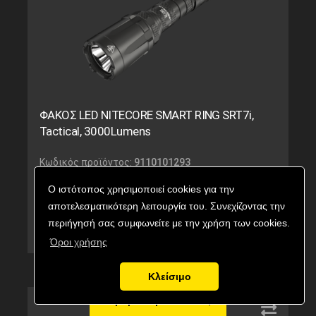
ΦΑΚΟΣ LED NITECORE SMART RING SRT7i,
Tactical, 3000Lumens
Κωδικός προϊόντος:
9110101293
Εναλλακτικός κωδικός:
SRT7i
Ο ιστότοπος χρησιμοποιεί cookies για την
154,90
€
Τιμή με ΦΠΑ:
αποτελεσματικότερη λειτουργία του. Συνεχίζοντας την
περιήγησή σας συμφωνείτε με την χρήση των cookies.
Κατηργημένο
Όροι χρήσης
Κλείσιμο
Αγορά προϊόντος