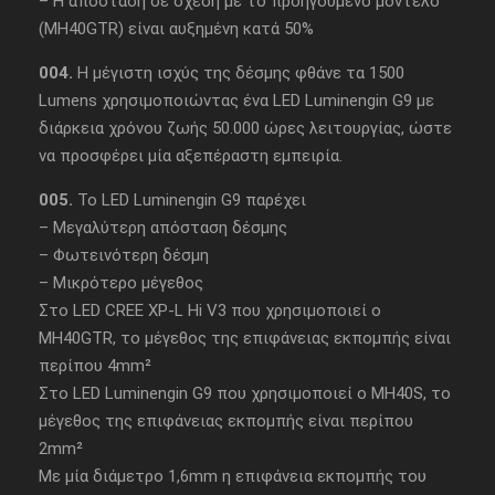
– Η απόσταση σε σχέση με το προηγούμενο μοντέλο
(MH40GTR) είναι αυξημένη κατά 50%
004.
Η μέγιστη ισχύς της δέσμης φθάνε τα 1500
Lumens χρησιμοποιώντας ένα LED Luminengin G9 με
διάρκεια χρόνου ζωής 50.000 ώρες λειτουργίας, ώστε
να προσφέρει μία αξεπέραστη εμπειρία.
005.
Το LED Luminengin G9 παρέχει
– Μεγαλύτερη απόσταση δέσμης
– Φωτεινότερη δέσμη
– Μικρότερο μέγεθος
Στο LED CREE XP-L Hi V3 που χρησιμοποιεί ο
MH40GTR, το μέγεθος της επιφάνειας εκπομπής είναι
περίπου 4mm²
Στο LED Luminengin G9 που χρησιμοποιεί ο MH40S, το
μέγεθος της επιφάνειας εκπομπής είναι περίπου
2mm²
Με μία διάμετρο 1,6mm η επιφάνεια εκπομπής του