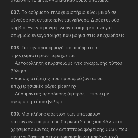
αναμονής 12 μηνών για μια καινούρια μπαταρία.
007.
Το ασύρματο τηλεχειριστήριο είναι μικρό σε
μέγεθος και ανταποκρίνεται γρήγορα. Διαθέτει δύο
κομβία. Ένα για μόνιμη ενεργοποίηση και ένα για
στιγμιαία ενεργοποίηση που βοηθά στις επιχειρήσεις.
008.
Για την προσαρμογή του ασύρματου
τηλεχειριστηρίου παρέχονται:
– Αυτοκόλλητη επιφάνεια με ίνες αγκύρωσης τύπου
βέλκρο.
– Βάσεις στήριξης που προσαρμόζονται σε
επιχειρησιακές ράγες picantiny
– Δύο ιμάντες πρόσδεσης (εμπρός – πίσω) με
αγκύρωση τύπου βέλκρο.
009.
Μία πλήρης φόρτιση των μπαταριών
επιτυγχάνεται μέσα σε διάρκεια 2ώρες και 45 λεπτά
χρησιμοποιώντας τον αντάπτορα φόρτισης QC3.0 που
περιλαμβάνεται στην συσκευασία και παρέχει ισχύ