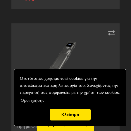
Ο ιστότοπος χρησιμοποιεί cookies για την
αποτελεσματικότερη λειτουργία του. Συνεχίζοντας την
περιήγησή σας συμφωνείτε με την χρήση των cookies.
ΦΑΚΟΣ LED NITECORE EDC27, 3000Lumens
Όροι χρήσης
Κωδικός προϊόντος:
9110101257
Κλείσιμο
Εναλλακτικός κωδικός:
EDC27
Αγορά προϊόντος
104,90
€
Τιμή με ΦΠΑ: