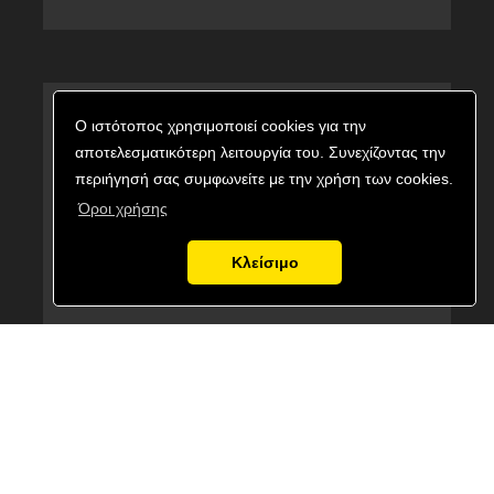
Ο ιστότοπος χρησιμοποιεί cookies για την
αποτελεσματικότερη λειτουργία του. Συνεχίζοντας την
περιήγησή σας συμφωνείτε με την χρήση των cookies.
Όροι χρήσης
Κλείσιμο
ΦΑΚΟΣ LED NITECORE HEADLAMP HA23 UHE,
Black
Κωδικός προϊόντος:
9110101449
Εναλλακτικός κωδικός:
HA23 UHE, Black
34,90
€
Τιμή με ΦΠΑ: