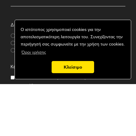
Διαθεσιμότητα
Ο ιστότοπος χρησιμοποιεί cookies για την
Διαθέσιμα
αποτελεσματικότερη λειτουργία του. Συνεχίζοντας την
Μη Διαθέσιμα
περιήγησή σας συμφωνείτε με την χρήση των cookies.
Αναμενόμενα
Όροι χρήσης
Κατηγορία
Κλείσιμο
Nitecore - Σακίδια, Τσαντάκια, Καπέλα
Σακίδια
Τσαντάκια
Θήκες Όπλων
Καπέλα
Ζώνες