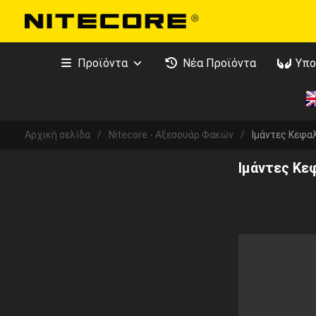
Προϊόντα
Νέα Προϊόντα
Υπο
Αρχική σελίδα
/
Nitecore - Αξεσουάρ Φακών
/
Ιμάντες Κεφαλ
Ιμάντες Κε