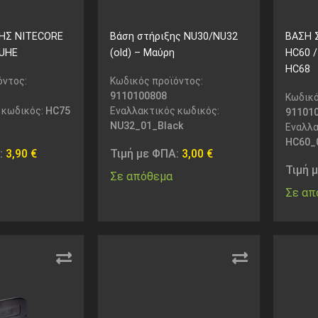
ΗΣ NITECORE
Βάση στήριξης NU30/NU32
ΒΑΣΗ 
 UHE
(old) – Μαύρη
HC60 /
HC68
όντος:
Κωδικός προϊόντος:
9110100808
Κωδικό
 κωδικός:
HC75
Εναλλακτικός κωδικός:
91101
NU32_01_Black
Εναλλα
HC60_
:
3,90
€
Τιμή με ΦΠΑ:
3,00
€
Τιμή 
Σε απόθεμα
Σε απ