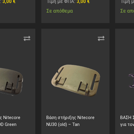
:
3,00
€
Τιμή με ΦΠΑ:
3,00
€
Τιμή 
Σε απόθεμα
Σε απ
ς Nitecore
Βάση στήριξης Nitecore
ΒΑΣΗ 
OD Green
NU30 (old) – Tan
για το