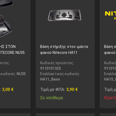
ΞΗΣ ΣΤΟΝ
Βάση στήριξης στον ιμάντα
Βάση σ
NITECORE NU35
φακού Nitecore HA11
φακού 
όντος:
Κωδικός προϊόντος:
Κωδικό
9110101325
91101
 κωδικός:
NU35
Εναλλακτικός κωδικός:
Εναλλα
HA11_Base
HA15_
:
3,00
€
Τιμή με ΦΠΑ:
3,90
€
Τιμή 
Σε απόθεμα
Εξαντ