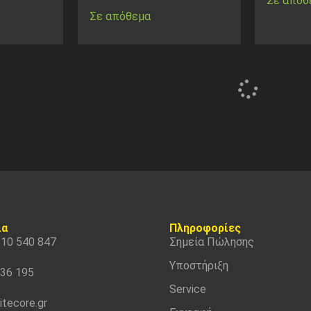
Σε απόθ
Σε απόθεμα
ία
Πληροφορίες
310 540 847
Σημεία Πώλησης
Υποστήριξη
536 195
Service
itecore.gr