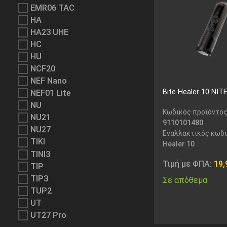
EMR06 TAC
HA
HA23 UHE
HC
HU
NCF20
NEF Nano
Bite Healer 10 NI
NEF01 Lite
NU
Κωδικός προϊόντος
NU21
9110101480
NU27
Εναλλακτικός κωδ
TIKI
Healer 10
TINI3
Τιμή με ΦΠΑ:
19
TIP
TIP3
Σε απόθεμα
TUP2
UT
UT27 Pro