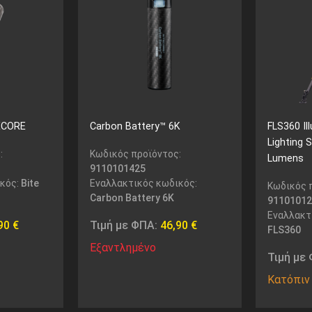
TECORE
Carbon Battery™ 6K
FLS360 Ill
Lighting 
:
Κωδικός προϊόντος:
Lumens
9110101425
ικός:
Bite
Εναλλακτικός κωδικός:
Κωδικός 
Carbon Battery 6K
91101012
Εναλλακτ
,90
€
Τιμή με ΦΠΑ:
46,90
€
FLS360
Εξαντλημένο
Τιμή με
Κατόπιν