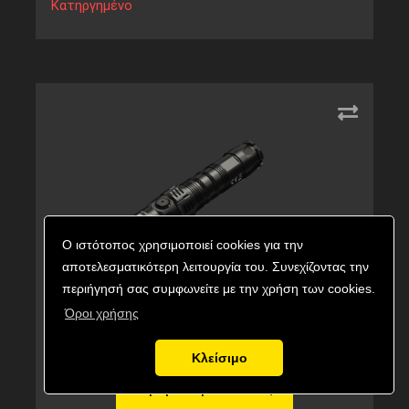
Κατηργημένο
Ο ιστότοπος χρησιμοποιεί cookies για την
αποτελεσματικότερη λειτουργία του. Συνεχίζοντας την
περιήγησή σας συμφωνείτε με την χρήση των cookies.
ΦΑΚΟΣ LED NITECORE MULTI TASK HYBRID
Όροι χρήσης
MH12SE, 1800Lumens
Κλείσιμο
Κωδικός προϊόντος:
9110101237
Αγορά προϊόντος
Εναλλακτικός κωδικός:
MH12SE