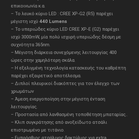
επικοινωνία κ.α.
– Το λευκό κύριο LED : CREE XP-G2 (R5) παρέχει
μέγιστη ισχύ
440 Lumens
– Το υπεριώδες κύριο LED CREE XP-E (G2) παρέχει
ισχύ 3000mW, μία πολύ ισχυρή υπεριώδης δέσμη με
συχνότητα 365nm.
– Μέγιστη διάρκεια συνεχόμενης λειτουργίας 400
ώρες στην χαμηλότερη σκάλα.
– Η εξελιγμένη τεχνολογία κατασκευής του καθρέπτη
παρέχει εξαιρετικό αποτέλεσμα.
– Διπλοί πλευρικοί διακόπτες για τον έλεγχο των
χρωμάτων
– Άμεση ενεργοποίηση στην μέγιστη ένταση
λειτουργίας.
– Προστασία από λανθασμένη τοποθέτηση μπαταρίας..
– Κλιπ συγκράτησης από ανοξείδωτο ατσάλι
επιστρωμένο με τιτάνιο.
– Εμπρόσθιος ατσάλινος δακτύλιος για extra