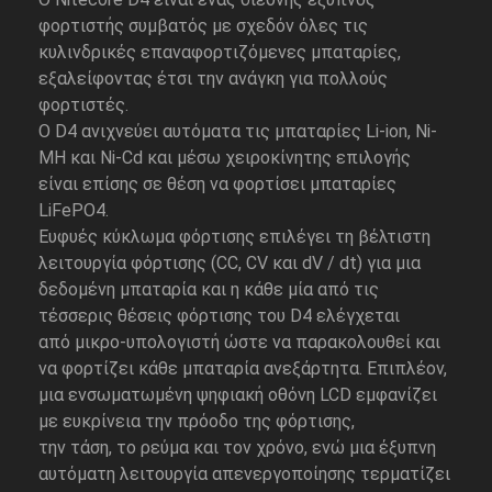
φορτιστής συμβατός με σχεδόν όλες τις
κυλινδρικές επαναφορτιζόμενες μπαταρίες,
εξαλείφοντας έτσι την ανάγκη για πολλούς
φορτιστές.
Ο D4 ανιχνεύει αυτόματα τις μπαταρίες Li-ion, Ni-
MH και Ni-Cd και μέσω χειροκίνητης επιλογής
είναι επίσης σε θέση να φορτίσει μπαταρίες
LiFePO4.
Ευφυές κύκλωμα φόρτισης επιλέγει τη βέλτιστη
λειτουργία φόρτισης (CC, CV και dV / dt) για μια
δεδομένη μπαταρία και η κάθε μία από τις
τέσσερις θέσεις φόρτισης του D4 ελέγχεται
από μικρο-υπολογιστή ώστε να παρακολουθεί και
να φορτίζει κάθε μπαταρία ανεξάρτητα. Επιπλέον,
μια ενσωματωμένη ψηφιακή οθόνη LCD εμφανίζει
με ευκρίνεια την πρόοδο της φόρτισης,
την τάση, το ρεύμα και τον χρόνο, ενώ μια έξυπνη
αυτόματη λειτουργία απενεργοποίησης τερματίζει