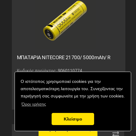
ΜΠΑΤΑΡΙΑ NITECORE 21700/ 5000mAh/ R
Κωδικός προϊόντος:
9060110774
Εναλλακτικός κωδικός:
NL2150R
Ο ιστότοπος χρησιμοποιεί cookies για την
28,50
€
αποτελεσματικότερη λειτουργία του. Συνεχίζοντας την
Τιμή με ΦΠΑ:
περιήγησή σας συμφωνείτε με την χρήση των cookies.
Κατηργημένο
Όροι χρήσης
Κλείσιμο
Αγορά προϊόντος