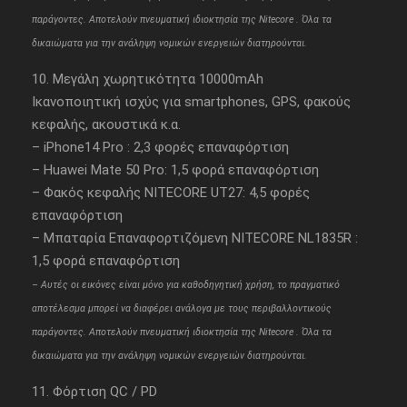
παράγοντες. Αποτελούν πνευματική ιδιοκτησία της Nitecore . Όλα τα
δικαιώματα για την ανάληψη νομικών ενεργειών διατηρούνται.
10. Μεγάλη χωρητικότητα 10000mAh
Ικανοποιητική ισχύς για smartphones, GPS, φακούς
κεφαλής, ακουστικά κ.α.
– iPhone14 Pro : 2,3 φορές επαναφόρτιση
– Huawei Mate 50 Pro: 1,5 φορά επαναφόρτιση
– Φακός κεφαλής NITECORE UT27: 4,5 φορές
επαναφόρτιση
– Μπαταρία Επαναφορτιζόμενη NITECORE NL1835R :
1,5 φορά επαναφόρτιση
– Aυτές οι εικόνες είναι μόνο για καθοδηγητική χρήση, το πραγματικό
αποτέλεσμα μπορεί να διαφέρει ανάλογα με τους περιβαλλοντικούς
παράγοντες. Αποτελούν πνευματική ιδιοκτησία της Nitecore . Όλα τα
δικαιώματα για την ανάληψη νομικών ενεργειών διατηρούνται.
11. Φόρτιση QC / PD