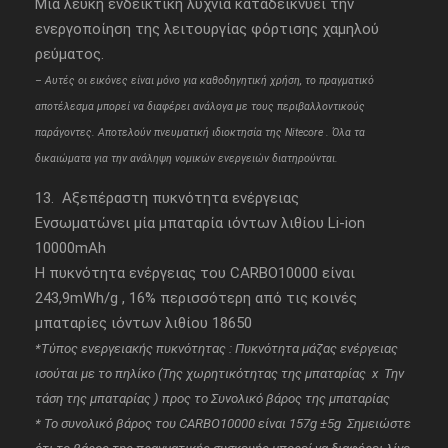
Μία λευκή ενδεικτική λυχνία καταδεικνύει την
ενεργοποίηση της λειτουργίας φόρτισης χαμηλού
ρεύματος.
– Aυτές οι εικόνες είναι μόνο για καθοδηγητική χρήση, το πραγματικό
αποτέλεσμα μπορεί να διαφέρει ανάλογα με τους περιβαλλοντικούς
παράγοντες. Αποτελούν πνευματική ιδιοκτησία της Nitecore . Όλα τα
δικαιώματα για την ανάληψη νομικών ενεργειών διατηρούνται.
13. Αξεπέραστη πυκνότητα ενέργειας
Ενσωματώνει μία μπαταρία ιόντων λιθίου Li-ion
10000mAh
Η πυκνότητα ενέργειας του CARBO10000 είναι
243,9mWh/g , 16% περισσότερη από τις κοινές
μπαταρίες ιόντων λιθίου 18650
*Tύπος ενεργειακής πυκνότητας : Πυκνότητα μάζας ενέργειας
ισούται με το πηλίκο (Της χωρητικότητας της μπαταρίας x Την
τάση της μπαταρίας ) προς το Συνολικό βάρος της μπαταρίας
* Το συνολικό βάρος του CARBO10000 είναι 157g ±5g Σημειώστε