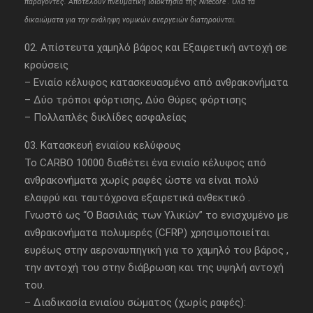
παράγοντες. Αποτελούν πνευματική ιδιοκτησία της Nitecore . Όλα τα
δικαιώματα για την ανάληψη νομικών ενεργειών διατηρούνται.
02. Απίστευτα χαμηλό βάρος και Εξαιρετική αντοχή σε
κρούσεις
– Ενιαίο κέλυφος κατασκευασμένο από ανθρακονήματα
– Δύο τρόποι φόρτισης, Δύο Θύρες φόρτισης
– Πολλαπλές δικλίδες ασφαλείας
03. Κατασκευή ενιαίου κελύφους
Το CARBO 10000 διαθέτει ένα ενιαίο κέλυφος από
ανθρακονήματα χωρίς ραφές ώστε να είναι πολύ
ελαφρύ και ταυτόχρονα εξαιρετικά ανθεκτικό .
Γνωστό ως “Ο Βασιλιάς των Υλικών” το ενισχυμένο με
ανθρακονήματα πολυμερές (CFRP) χρησιμοποιείται
ευρέως στην αεροναυπηγική για το χαμηλό του βάρος ,
την αντοχή του στην διάβρωση και της υψηλή αντοχή
του.
– Διαδικασία ενιαίου σώματος (χωρίς ραφές):