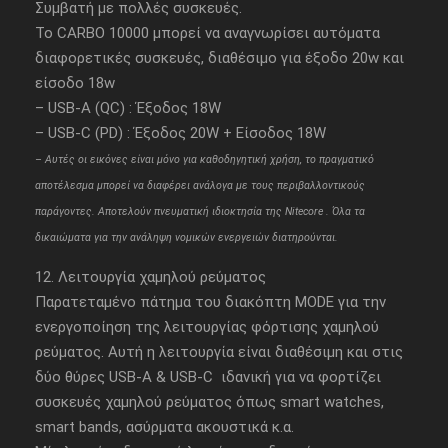
Συμβατή με πολλές συσκευές.
Το CARBO 10000 μπορεί να αναγνωρίσει αυτόματα
διαφορετικές συσκευές, διαθέσιμο για έξοδο 20w και
είσοδο 18w
– USB-A (QC) : Έξοδος 18W
– USB-C (PD) : Έξοδος 20W + Είσοδος 18W
– Aυτές οι εικόνες είναι μόνο για καθοδηγητική χρήση, το πραγματικό
αποτέλεσμα μπορεί να διαφέρει ανάλογα με τους περιβαλλοντικούς
παράγοντες. Αποτελούν πνευματική ιδιοκτησία της Nitecore . Όλα τα
δικαιώματα για την ανάληψη νομικών ενεργειών διατηρούνται.
12. Λειτουργία χαμηλού ρεύματος
Παρατεταμένο πάτημα του διακόπτη MODE για την
ενεργοποίηση της λειτουργίας φόρτισης χαμηλού
ρεύματος. Αυτή η λειτουργία είναι διαθέσιμη και στις
δύο θύρες USB-A & USB-C ιδανική για να φορτίζει
συσκευές χαμηλού ρεύματος όπως smart watches,
smart bands, ασύρματα ακουστικά κ.α.