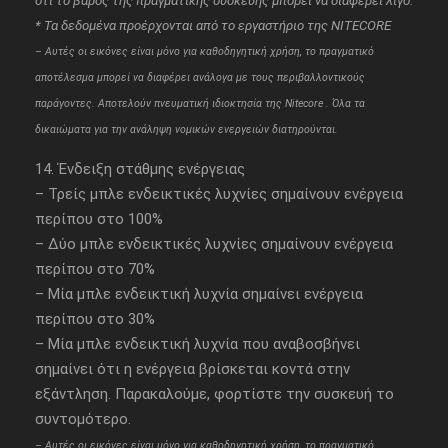
ότι το βάρος της πραγματικής συσκευής μπορεί να διαφέρει λίγο.
* Τα δεδομένα προέρχονται από το
εργαστήριο
της NITECORE
– Aυτές οι εικόνες είναι μόνο για καθοδηγητική χρήση, το πραγματικό
αποτέλεσμα μπορεί να διαφέρει ανάλογα με τους περιβαλλοντικούς
παράγοντες. Αποτελούν πνευματική ιδιοκτησία της Nitecore . Όλα τα
δικαιώματα για την ανάληψη νομικών ενεργειών διατηρούνται.
14. Ένδειξη στάθμης ενέργειας
– Τρείς μπλε ενδεικτικές λυχνίες σημαίνουν ενέργεια
περίπου στο 100%
– Δύο μπλε ενδεικτικές λυχνίες σημαίνουν ενέργεια
περίπου στο 70%
– Μία μπλε ενδεικτική λυχνία σημαίνει ενέργεια
περίπου στο 30%
– Μία μπλε ενδεικτική λυχνία που αναβοσβήνει
σημαίνει ότι η ενέργεια βρίσκεται κοντά στην
εξάντληση. Παρακαλούμε, φορτίστε την συσκευή το
συντομότερο.
– Aυτές οι εικόνες είναι μόνο για καθοδηγητική χρήση, το πραγματικό