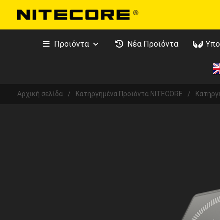
Προϊόντα
Νέα Προϊόντα
Υπο
Αρχική σελίδα
/
Κατηργημένα Προϊόντα NITECORE
/
Κατηργ