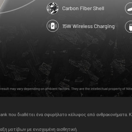
nk που διαθέτει ένα σφυρήλατο κέλυφος από ανθρακονήματα. Κα
ταξη μοτίβων με ενισχυμένη αισθητική.