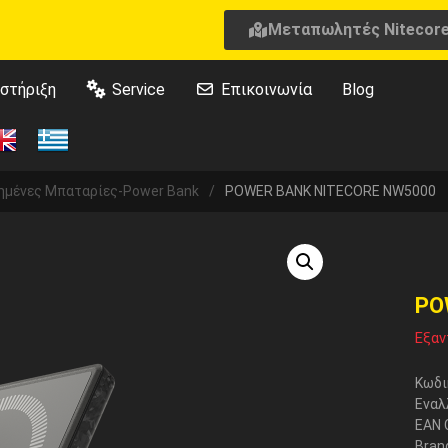
Μεταπωλητές Nitecor
στήριξη
Service
Επικοινωνία
Blog
ημένες Μπαταρίες-Power Bank
/
POWER BANK NITECORE NW5000
PO
Εξαν
Κωδι
Εναλ
EAN 
Bran