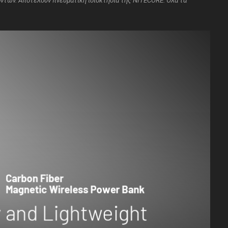
όντων. Aποτελούν πνευματική ιδιοκτησία της NITECORE. Όλα τα