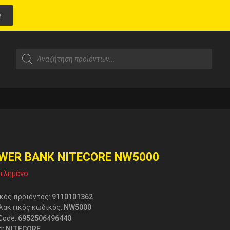
e
WER BANK NITECORE NW5000
τλημένο
κός προϊόντος:
9110101362
λακτικός κωδικός:
NW5000
Code:
6952506496440
d:
NITECORE