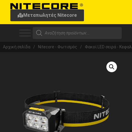
Μεταπωλητές Nitecore
Αρχική σελίδα
/
Nitecore - Φωτισμός
/
Φακοί LED σειρά - Κεφα