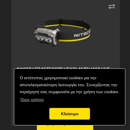
ΦΑΚΟΣ LED NITECORE HEADLAMP HA23 UHE,
Black
Ο ιστότοπος χρησιμοποιεί cookies για την
αποτελεσματικότερη λειτουργία του. Συνεχίζοντας την
Κωδικός προϊόντος:
9110101449
περιήγησή σας συμφωνείτε με την χρήση των cookies.
Εναλλακτικός κωδικός:
HA23 UHE, Black
Όροι χρήσης
34,90
€
Τιμή με ΦΠΑ:
Κλείσιμο
Σε απόθεμα
Αγορά προϊόντος