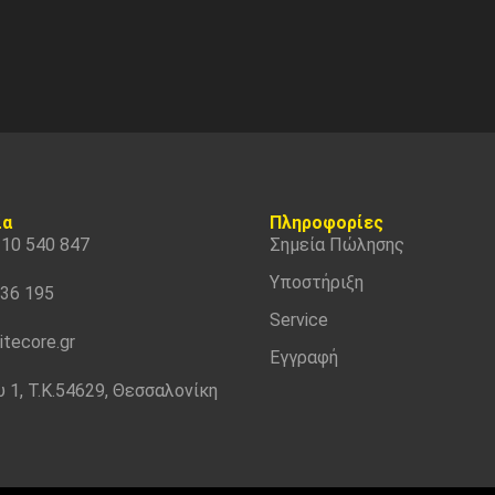
ία
Πληροφορίες
310 540 847
Σημεία Πώλησης
Υποστήριξη
536 195
Service
itecore.gr
Εγγραφή
 1, Τ.Κ.54629, Θεσσαλονίκη