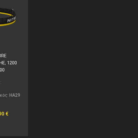
ORE
E, 1200
500
:
ικός:
HA29
,90
€