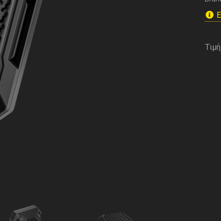
Ε
Τιμή