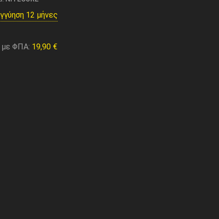
γγύηση 12 μήνες
 με ΦΠΑ:
19,90
€