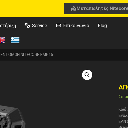
Μεταπωλητές Nitecor
στήριξη
Service
Επικοινωνία
Blog
 ΕΝΤΟΜΩΝ NITECORE EMR15
ΑΠ
Σε α
Κωδι
Εναλ
EAN 
Bran