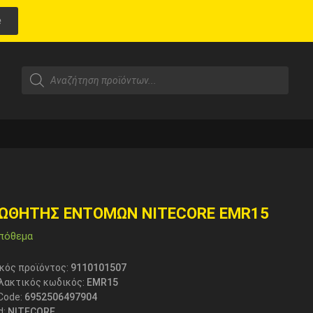
e
ΩΘΗΤΗΣ ΕΝΤΟΜΩΝ NITECORE EMR15
πόθεμα
κός προϊόντος:
9110101507
λακτικός κωδικός:
EMR15
Code:
6952506497904
d:
NITECORE