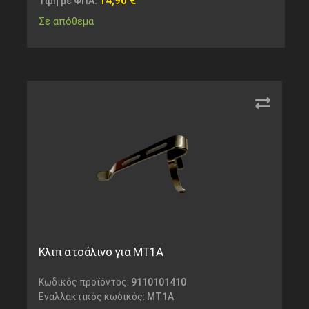
14,90
€
Τιμή με ΦΠΑ:
Σε απόθεμα
Κλιπ ατσάλινο για MT1A
Κωδικός προϊόντος:
9110101410
Εναλλακτικός κωδικός:
MT1A