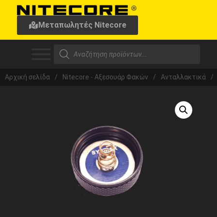
Μεταπωλητές Nitecore
Αρχική σελίδα
/
Nitecore - Αξεσουάρ Φακών
/
Ανταλλακτικά
/