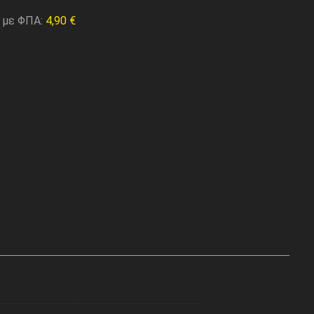
 με ΦΠΑ:
4,90
€