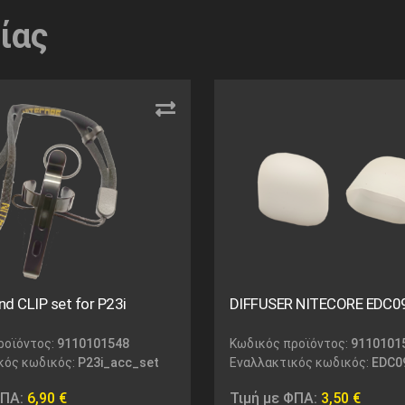
ίας
d CLIP set for P23i
DIFFUSER NITECORE EDC0
ροϊόντος:
9110101548
Κωδικός προϊόντος:
9110101
κός κωδικός:
P23i_acc_set
Εναλλακτικός κωδικός:
EDC09
ΦΠΑ:
6,90
€
Τιμή με ΦΠΑ:
3,50
€