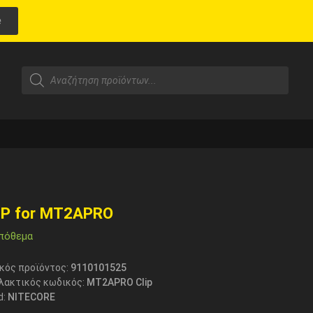
e
IP for MT2APRO
πόθεμα
κός προϊόντος:
9110101525
λακτικός κωδικός:
MT2APRO Clip
d:
NITECORE