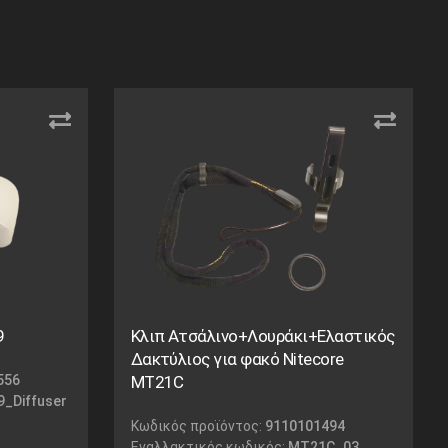
9
Κλιπ Ατσάλινο+Λουράκι+Ελαστικός
Δακτύλιος για φακό Nitecore
556
MT21C
_Diffuser
Κωδικός προϊόντος:
9110101494
Εναλλακτικός κωδικός:
MT21C_03