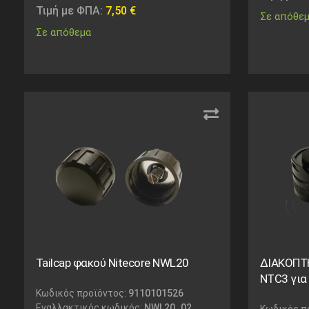
Τιμή με ΦΠΑ:
7,50
€
Σε απόθε
Σε απόθεμα
Tailcap φακού Nitecore NWL20
ΔΙΑΚΟΠΤ
NTC3 γι
Κωδικός προϊόντος:
9110101526
Εναλλακτικός κωδικός:
NWL20_02
Κωδικός π