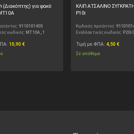
ch (Διακόπτης) για φακό
ΚΛΙΠ ΑΤΣΑΛΙΝΟ ΣΥΓΚΡΑΤΗ
 MT10A
P10i
ροϊόντος:
9110101405
Κωδικός προϊόντος:
9110101
κός κωδικός:
MT10A_1
Εναλλακτικός κωδικός:
P20i C
ΦΠΑ:
10,90
€
Τιμή με ΦΠΑ:
4,50
€
μα
Σε απόθεμα