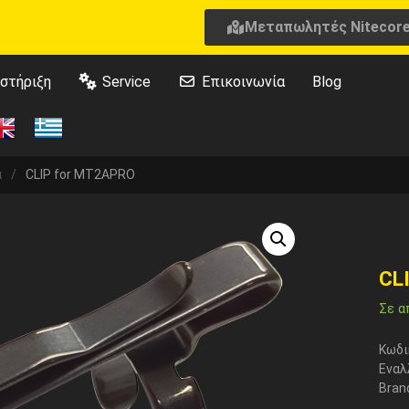
Μεταπωλητές Nitecor
στήριξη
Service
Επικοινωνία
Blog
ά
/
CLIP for MT2APRO
CL
Σε α
Κωδι
Εναλ
Bran