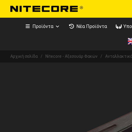
Προϊόντα
Νέα Προϊόντα
Υπο
Αρχική σελίδα
/
Nitecore - Αξεσουάρ Φακών
/
Ανταλλακτικ