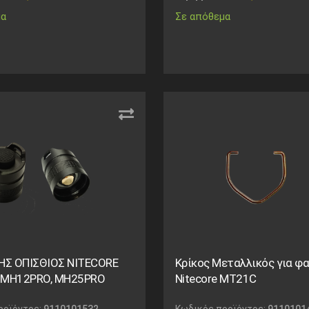
μα
Σε απόθεμα
ΗΣ ΟΠΙΣΘΙΟΣ NITECORE
Κρίκος Μεταλλικός για φ
α MH12PRO, MH25PRO
Nitecore MT21C
ροϊόντος:
9110101532
Κωδικός προϊόντος:
9110101