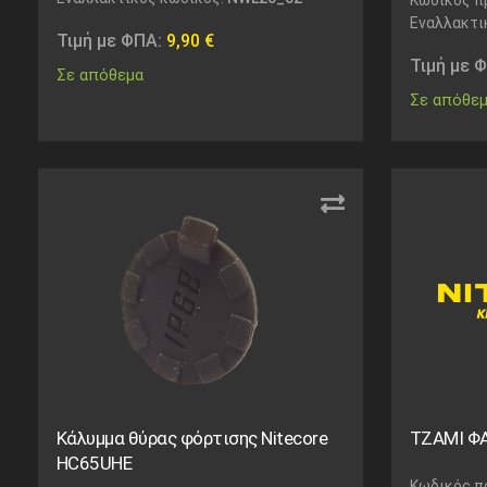
Εναλλακτι
Τιμή με ΦΠΑ:
9,90
€
Τιμή με 
Σε απόθεμα
Σε απόθε
Κάλυμμα θύρας φόρτισης Nitecore
ΤΖΑΜΙ ΦΑ
HC65UHE
Κωδικός π