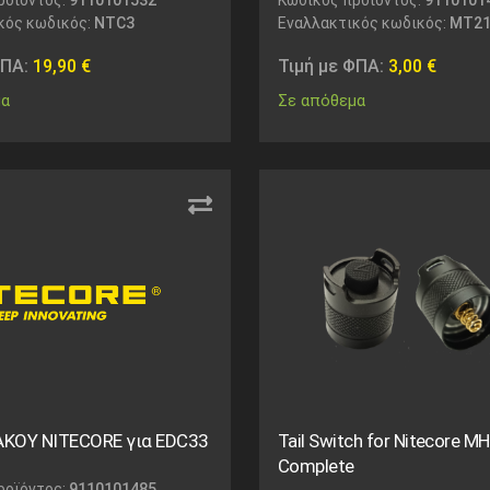
κός κωδικός:
NTC3
Εναλλακτικός κωδικός:
MT21
ΦΠΑ:
19,90
€
Τιμή με ΦΠΑ:
3,00
€
μα
Σε απόθεμα
ΚΟΥ NITECORE για EDC33
Tail Switch for Nitecore 
Complete
ροϊόντος:
9110101485