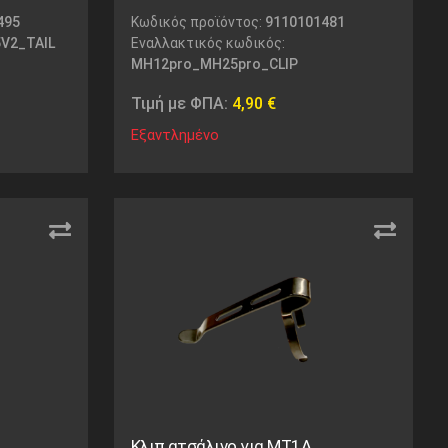
495
Κωδικός προϊόντος:
9110101481
V2_TAIL
Εναλλακτικός κωδικός:
MH12pro_MH25pro_CLIP
Τιμή με ΦΠΑ:
4,90
€
Εξαντλημένο
Κλιπ ατσάλινο για MT1A