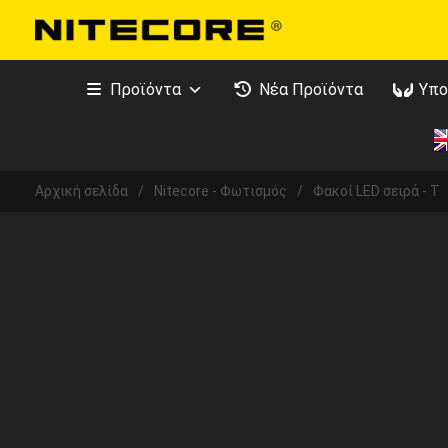
Προϊόντα
Νέα Προϊόντα
Υπο
Αρχική σελίδα
/
Nitecore - Φωτισμός
/
Φακοί LED σειρά - T