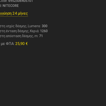
Code:
6952506405701
d:
NITECORE
γγύηση 24 μήνες
στη ισχύς δέσμης, Lumens:
300
στη ένταση δέσμης, Κεριά:
1260
στη απόσταση δέσμης, m:
71
 με ΦΠΑ:
25,90
€