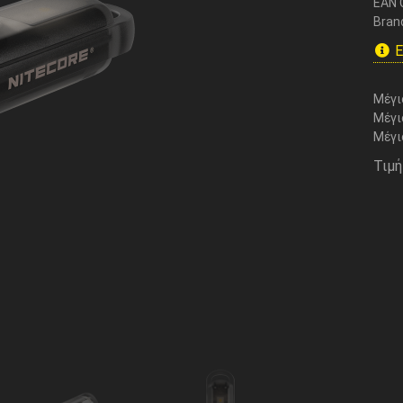
EAN 
Bran
Ε
Μέγι
Μέγι
Μέγι
Τιμή