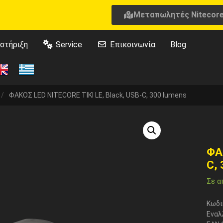
Μεταπωλητές Nitecor
στήριξη
Service
Επικοινωνία
Blog
/
ΦΑΚΟΣ LED NITECORE TIKI LE, Black, USB-C, 300 lumens
ΦΑ
C,
Σε α
Κωδι
Εναλ