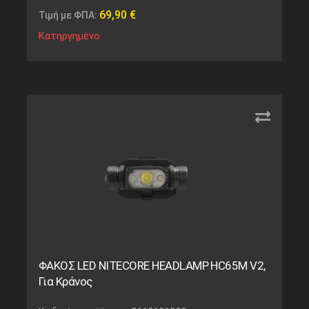
69,90
€
Τιμή με ΦΠΑ:
Κατηργημένο
ΦΑΚΟΣ LED NITECORE HEADLAMP HC65M V2,
Για Κράνος