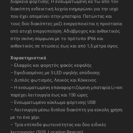
διάρκεια φόρτισης. Η ενσωματωμένη κα΄τω από τον
διακόπτη ενδεικτική λυχνία ενημερώνει για την ισχύ
που έχει απομείνει στην μπαταρία. Πατώντας και
τους δύο διακόπτες μαζί ενεργοποιείται η προστασία
από ατυχή ενεργοποίηση. Αδιάβροχος και ανθεκτικός
στην σκόνη σύμφωνα με το πρότυπο IP66 και
ανθεκτικός σε πτώσεις έως και από 1,5 μέτρα ύψος.
Χαρακτηριστικά
– Ελαφρύς και φορητός φακός κεφαλής
– Εφοδιασμένος με 5 LED υψηλής απόδοσης
– Διπλός φωτισμός, Λευκός και Κόκκινος
– Η ενσωματωμένη επαναφορτιζόμενη μπαταρία Li-ion
παρέχει λειτουργία έως και 150 ώρες
– Ενσωματωμένο κύκλωμα φόρτισης USB
– Λειτουργία μέσω διπλού διακόπτη για εύκολη χρήση
με το ένα χέρι
– Τρία επίπεδα φωτεινότητας και δύο ειδικές
λειτουργίες (SOS, Location Beacon).