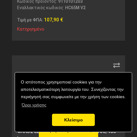
Κωδικός προϊόντος:
9110101203
Εναλλακτικός κωδικός:
HC65M V2
107,90
€
Τιμή με ΦΠΑ:
Κατηργημένο
Ο ιστότοπος χρησιμοποιεί cookies για την
αποτελεσματικότερη λειτουργία του. Συνεχίζοντας την
περιήγησή σας συμφωνείτε με την χρήση των cookies.
Όροι χρήσης
Κλείσιμο
Αγορά προϊόντος
ΦΑΚΟΣ LED NITECORE HEADLAMP UT05, 400