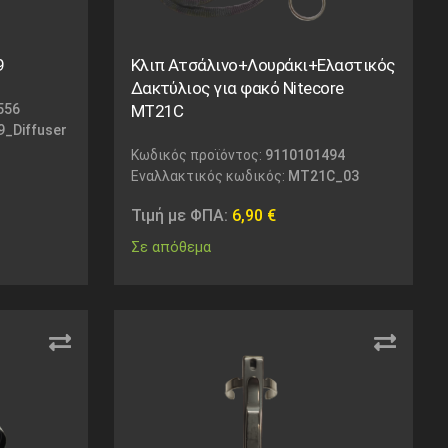
9
Κλιπ Ατσάλινο+Λουράκι+Ελαστικός
Δακτύλιος για φακό Nitecore
556
MT21C
_Diffuser
Κωδικός προϊόντος:
9110101494
Εναλλακτικός κωδικός:
MT21C_03
Τιμή με ΦΠΑ:
6,90
€
Σε απόθεμα