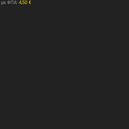
 με ΦΠΑ:
4,50
€