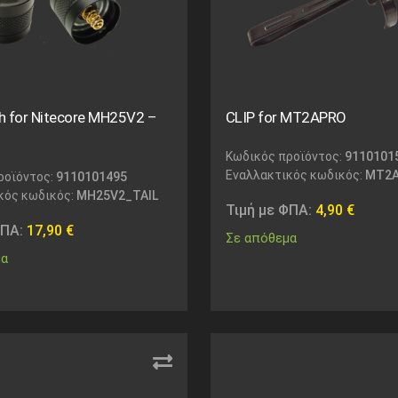
ch for Nitecore MH25V2 –
CLIP for MT2APRO
Κωδικός προϊόντος:
9110101
Εναλλακτικός κωδικός:
MT2A
ροϊόντος:
9110101495
κός κωδικός:
MH25V2_TAIL
Τιμή με ΦΠΑ:
4,90
€
ΦΠΑ:
17,90
€
Σε απόθεμα
μα