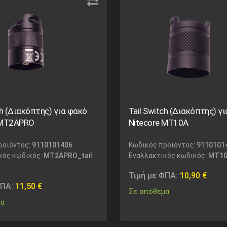
ch (Διακόπτης) για φακό
Tail Switch (Διακόπτης) γ
 MT2APRO
Nitecore MT10A
ροϊόντος:
9110101406
Κωδικός προϊόντος:
9110101
κός κωδικός:
MT2APRO_tail
Εναλλακτικός κωδικός:
MT10
Τιμή με ΦΠΑ:
10,90
€
ΦΠΑ:
11,50
€
Σε απόθεμα
μα