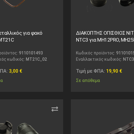
εταλλικός για φακό
ΔΙΑΚΟΠΤΗΣ ΟΠΙΣΘΙΟΣ NI
 MT21C
NTC3 για MH12PRO, MH2
ροϊόντος:
9110101493
Κωδικός προϊόντος:
9110101
κός κωδικός:
MT21C_02
Εναλλακτικός κωδικός:
NTC3
ΦΠΑ:
3,00
€
Τιμή με ΦΠΑ:
19,90
€
μα
Σε απόθεμα