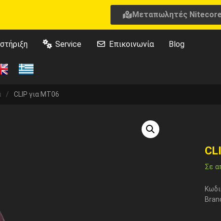
Μεταπωλητές Nitecor
στήριξη
Service
Επικοινωνία
Blog
ά
/
CLIP για MT06
CL
Σε α
Κωδι
Bran