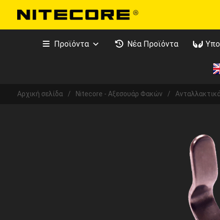
Προϊόντα
Νέα Προϊόντα
Υπο
Αρχική σελίδα
/
Nitecore - Αξεσουάρ Φακών
/
Ανταλλακτικ