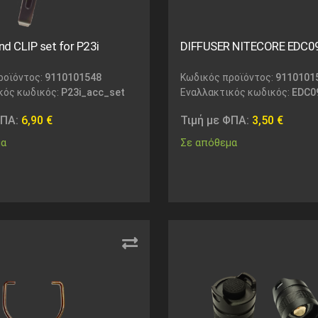
d CLIP set for P23i
DIFFUSER NITECORE EDC0
ροϊόντος:
9110101548
Κωδικός προϊόντος:
9110101
κός κωδικός:
P23i_acc_set
Εναλλακτικός κωδικός:
EDC09
ΦΠΑ:
6,90
€
Τιμή με ΦΠΑ:
3,50
€
μα
Σε απόθεμα