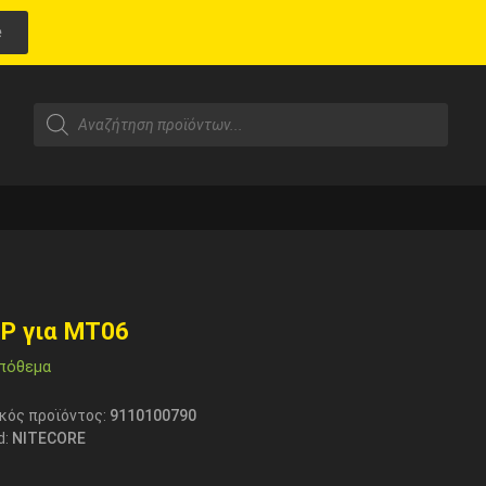
e
IP για MT06
πόθεμα
κός προϊόντος:
9110100790
d:
NITECORE