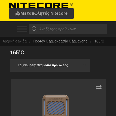
Μεταπωλητές Nitecore
Αρχική σελίδα
/
Προϊόν Θερμοκρασία Θέρμανσης
/
165°C
165°C