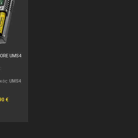
CORE UMS4
:
ικός:
UMS4
,90
€