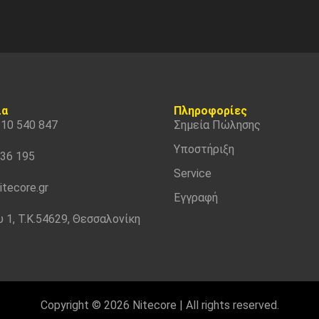
ία
Πληροφορίες
310 540 847
Σημεία Πώλησης
Υποστήριξη
536 195
Service
itecore.gr
Εγγραφή
 1, Τ.Κ.54629, Θεσσαλονίκη
Copyright © 2026 Nitecore | All rights reserved.