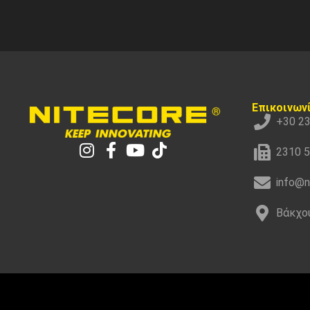
Επικοινων
+30 2
2310 
info@n
Βάκχου