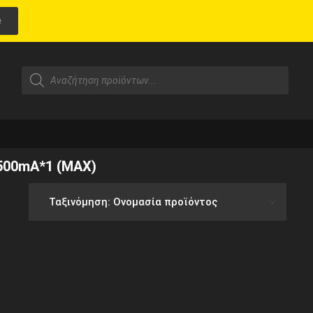
e
 500mA*1 (MAX)