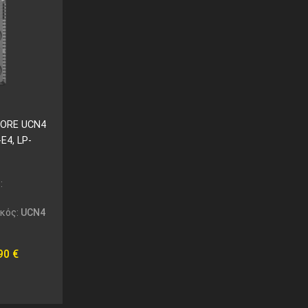
ORE UCN4
E4, LP-
:
ικός:
UCN4
,90
€