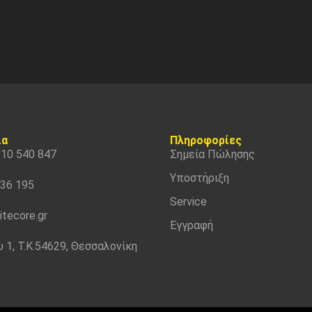
ία
Πληροφορίες
310 540 847
Σημεία Πώλησης
Υποστήριξη
536 195
Service
itecore.gr
Εγγραφή
 1, Τ.Κ.54629, Θεσσαλονίκη