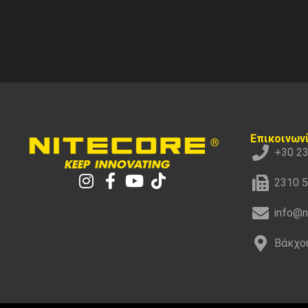
Επικοινων
+30 2
2310 
info@n
Βάκχου