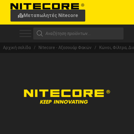
Μεταπωλητές Nitecore
Αρχική σελίδα
/
Nitecore - Αξεσουάρ Φακών
/
Κώνοι, Φίλτρα, Δ