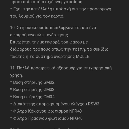
προστασία από ατυχή ενεργοποίηση.
* Έχει την κατάλληλη υποδοχή για την προσαρμογή
του λουριού για τον καρπό.
10. Στη συσκευασία περιλαμβάνεται και ένα
αφαιρούμενο κλιπ ανάρτησης.
Επιτρέπει την μεταφορά του φακού με
διάφορους τρόπους όπως την τσέπη, το σακίδιο
πλάτης ή το σύστημα ανάρτησης MOLLE.
11. Πολλά προαιρετικά αξεσουάρ για επιχειρησιακή
χρήση.
* Βάση στήριξης GM02
* Βάση στήριξης GM03
* Βάση στήριξης GM04
* Διακόπτης απομακρυσμένου ελέγχου RSW3
* Φίλτρο Κόκκινου φωτισμού NFR40
* Φίλτρο Πράσινου φωτισμού NFG40