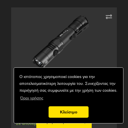
Ο ιστότοπος χρησιμοποιεί cookies για την
ΦΑΚΟΣ LED NITECORE MULTI TASK HYBRID
αποτελεσματικότερη λειτουργία του. Συνεχίζοντας την
MH10V2
περιήγησή σας συμφωνείτε με την χρήση των cookies.
Κωδικός προϊόντος:
9110101063
Όροι χρήσης
Εναλλακτικός κωδικός:
MH10V2
Κλείσιμο
69,50
€
Τιμή με ΦΠΑ:
Αγορά προϊόντος
Σε απόθεμα