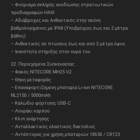
– Φινίρισμα σκληρής ανοδίωσης στρατιωτικών
προδιαγραφών HAIII
– Αδιάβροχος και Ανθεκτικός στην σκόνη
βαθμολογημένος με IP68 (Υποβρύχιος έως και 2 μέτρα
βάθος)
– Ανθεκτικός σε πτώσεις έως και από 2 μέτρα ύψος
– Ικανότητα στήριξης στην ουρά του.
22. Περιεχόμενα Συσκευασίας
– Φακός NITECORE MH25 V2
– Θήκη μεταφοράς
– Επαναφορτιζόμενη μπαταρία Li-ion NITECORE
NL2150 / 5000mAh
– Καλώδιο φόρτισης USB-C
– Λουράκι καρπού
– Κλιπ ανάρτησης
– Ανταλλακτικός ελαστικός δακτύλιος
– Αντάπτορας για χρήση μπαταριών 18650 / CR123