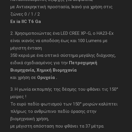
με Αντιεκρηκτική προστασία, Ικανό για χρήση στις
ζώνες 0 / 1 / 2
Ex ia IIC T6 Ga
2. Χρησιμοποιώντας ένα LED CREE XP-G, ο HA23-Ex
είναι ικανός να αποδόση έως και 100 Lumens με
μέγιστη ένταση
350 κεριά με ένα οπτικό σύστημα μεγάλης διάχυσης,
ειδικά σχεδιασμένος για την
Πετροχιμηκή
Βιομηχανία, Χημική Βιομηχανία
και χρήση σε
Ορυχεία .
3. Η γωνία εκπομπής της δέσμης του φθάνει τις 150°
μοίρες !
Το ευρύ πεδίο φωτισμού των 150° μοιρών καλύπτει
πλήρως το ανθρώπινο πεδίο όρασης στην
βιομηχναική χρήση,
με μέγιστη απόσταση που φθάνει τα 37 μέτρα.