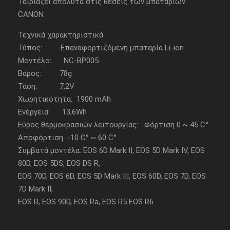
Ταιριάζει απόλυτα στις θέσεις των μπαταριών
CANON
Τεχνικά χαρακτηριστικά
Τύπος: Επαναφορτιζόμενη μπαταρία Li-ion
Μοντέλο: NC-BP005
Βάρος: 78g
Τάση: 7,2V
Χωρητικότητα: 1900 mAh
Ενέργεια: 13,6Wh
Εύρος θερμοκρασιών λειτουργίας: Φόρτιση 0 ~ 45 C°
Αποφόρτιση -10 C° ~ 60 C°
Συμβατά μοντέλα: EOS 6D Mark II, EOS 5D Mark IV, EOS
80D, EOS 5DS, EOS DS R,
EOS 70D, EOS 6D, EOS 5D Mark III, EOS 60D, EOS 7D, EOS
7D Mark II,
EOS R, EOS 90D, EOS Ra, EOS R5 EOS R6