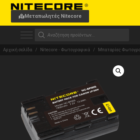
Μεταπωλητές Nitecore
Αρχική σελίδα
/
Nitecore - Φωτογραφικά
/
Μπαταρίες Φωτογρ