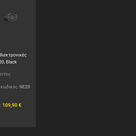
Ηλεκτρονικές
0, Black
όντος:
 κωδικός:
NE20
:
109,90
€