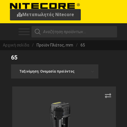
Μεταπωλητές Nitecore
Αρχική σελίδα
/
Προϊόν Πλάτος, mm
/
65
65