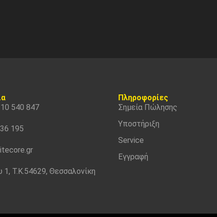
ία
Πληροφορίες
310 540 847
Σημεία Πώλησης
Υποστήριξη
536 195
Service
itecore.gr
Εγγραφή
 1, Τ.Κ.54629, Θεσσαλονίκη