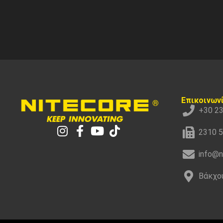
Επικοινων
+30 2
2310 
info@n
Βάκχου