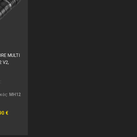
ORE MULTI
 V2,
:
ικός:
MH12
,90
€