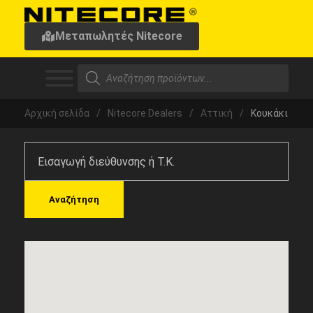
Μεταπωλητές Nitecore
Αρχική σελίδα
/
Nitecore Dealers
/
Αττική
/
Κουκάκι
Αναζήτηση