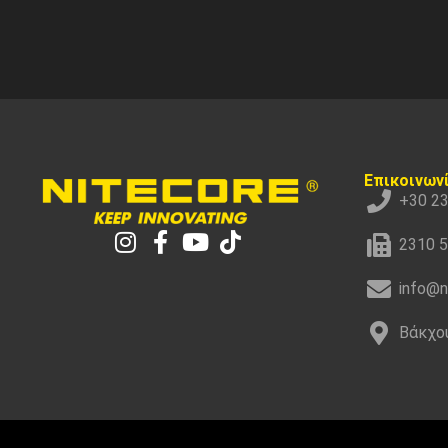
Επικοινων
+30 2
2310 
info@n
Βάκχου