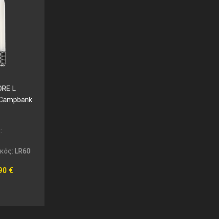
ORE L
1 Campbank
:
ικός:
LR60
,90
€