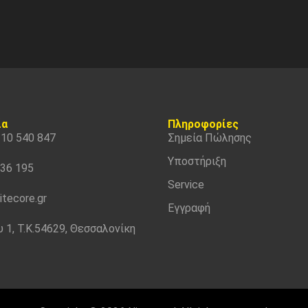
ία
Πληροφορίες
310 540 847
Σημεία Πώλησης
Υποστήριξη
536 195
Service
itecore.gr
Εγγραφή
 1, Τ.Κ.54629, Θεσσαλονίκη