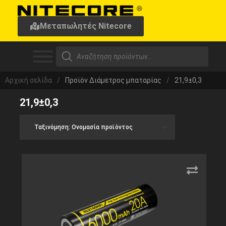
Μεταπωλητές Nitecore
Αρχική σελίδα
/
Προϊόν Διάμετρος μπαταρίας
/
21,9±0,3
21,9±0,3