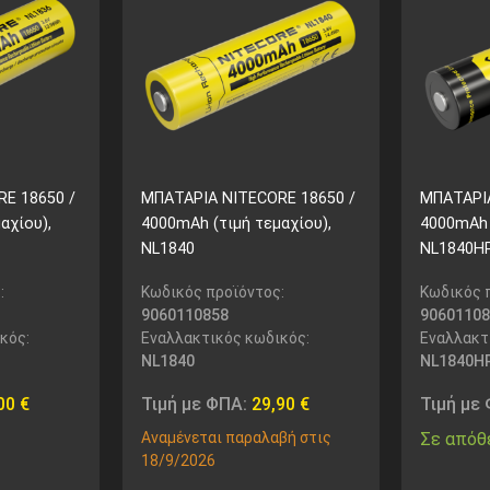
E 18650 /
ΜΠΑΤΑΡΙΑ NITECORE 18650 /
ΜΠΑΤΑΡΙΑ
αχίου),
4000mAh (τιμή τεμαχίου),
4000mAh 
NL1840
NL1840H
:
Κωδικός προϊόντος:
Κωδικός 
9060110858
90601108
κός:
Εναλλακτικός κωδικός:
Εναλλακτ
NL1840
NL1840H
,00
€
Τιμή με ΦΠΑ:
29,90
€
Τιμή με
Αναμένεται παραλαβή στις
Σε απόθ
18/9/2026