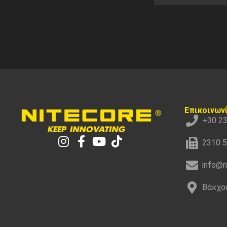
Επικοινων
+30 2
2310 
info@n
Βάκχου