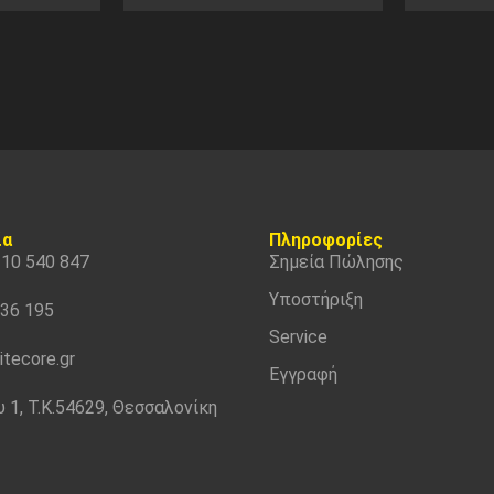
ία
Πληροφορίες
310 540 847
Σημεία Πώλησης
Υποστήριξη
536 195
Service
itecore.gr
Εγγραφή
 1, Τ.Κ.54629, Θεσσαλονίκη