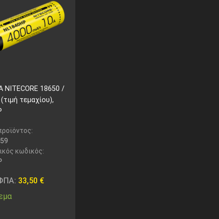
 NITECORE 18650 /
(τιμή τεμαχίου),
P
προϊόντος:
59
ικός κωδικός:
P
 ΦΠΑ:
33,50
€
εμα