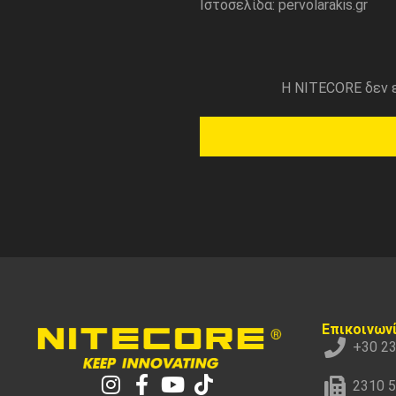
Ιστοσελίδα: pervolarakis.gr
Η NITECORE δεν ε
Επικοινων
+30 2
2310 