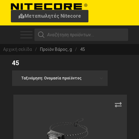
Μεταπωλητές Nitecore
Αρχική σελίδα
/
Προϊόν Βάρος, g
/
45
45