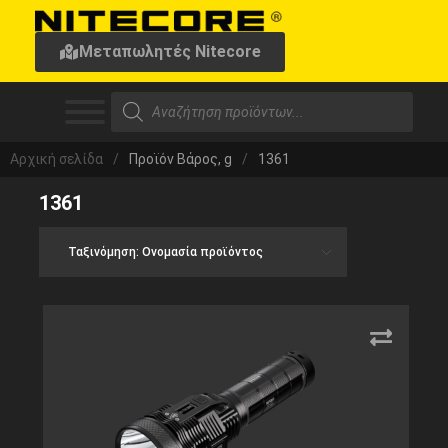
Μεταπωλητές Nitecore
Αρχική σελίδα
/
Προϊόν Βάρος, g
/
1361
1361