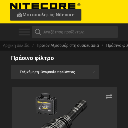
Μεταπωλητές Nitecore
Αρχική σελίδα
/
Προϊόν Αξεσουάρ στη συσκευασία
/
Πράσινο φί
Πράσινο φίλτρο